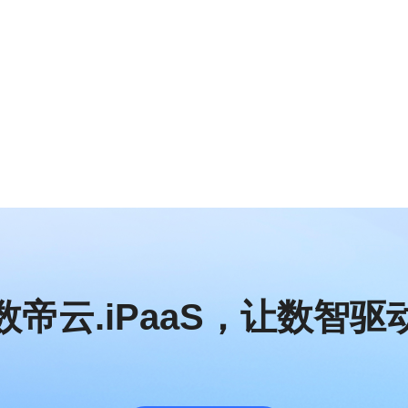
需求确认
泛微
巨益OMS
致远互联
数帝网络团队成员会通过电话回访，
线下拜访等方式进一步确认您的需求
纷享销客
红圈CRM
销售易
帝云.iPaaS
，
让数智驱