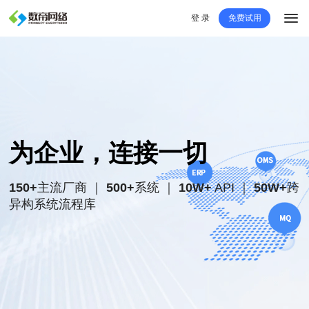
登 录
免费试用
为企业，连接一切
150+
主流厂商 ｜
500+
系统 ｜
10W+
API ｜
50W+
跨
异构系统流程库