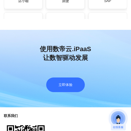
店小秘
鼎捷
SAP
SAP
吉客云
马帮
使用数帝云.iPaaS
让数智驱动发展
旺店通
每刻报销
简约费控
立即体验
联系我们
合思
订货通
用友友云采
在线客服