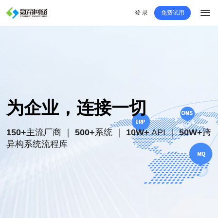
登 录
免费试用
为企业，连接一切
150+
主流厂商 ｜
500+
系统 ｜
10W+
API ｜
50W+
跨
异构系统流程库