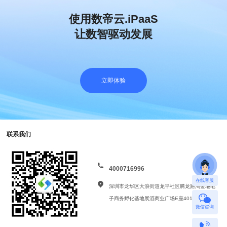
使用数帝云.iPaaS
让数智驱动发展
立即体验
联系我们
4000716996
在线客服
深圳市龙华区大浪街道龙平社区腾龙路淘金地电
子商务孵化基地展滔商业广场E座401
微信咨询