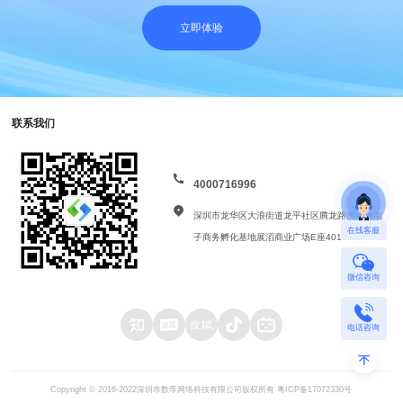
立即体验
联系我们
4000716996
深圳市龙华区大浪街道龙平社区腾龙路淘金地电
在线客服
子商务孵化基地展滔商业广场E座401
微信咨询
电话咨询
Copyright © 2016-2022深圳市数帝网络科技有限公司版权所有
粤ICP备17072330号