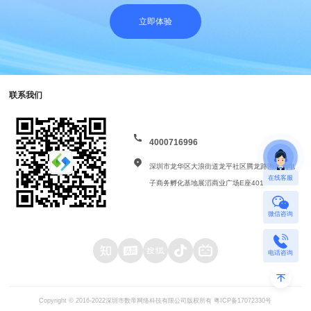
立即体验
联系我们
4000716996
深圳市龙华区大浪街道龙平社区腾龙路淘金地电
在线客服
子商务孵化基地展滔商业广场E座401
微信咨询
电话咨询
Copyright © 2016-2022深圳市数帝网络科技有限公司版权所有
粤ICP备17072330号